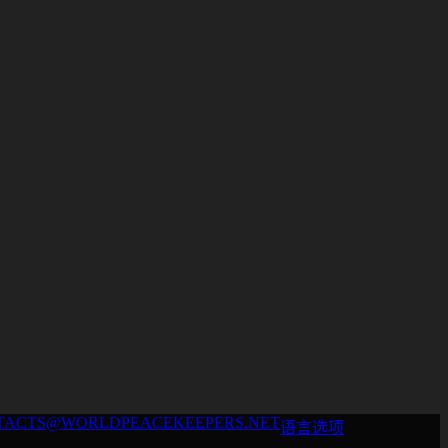
NTACTS@WORLDPEACEKEEPERS.NET
语言选项