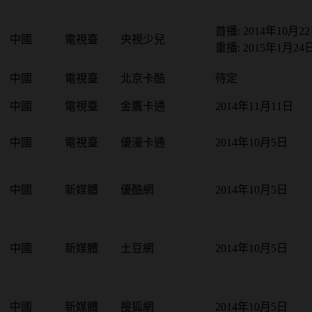
首播: 2014年10月2
中國
電視臺
央視少兒
重播: 2015年1月24
中國
電視臺
北京卡酷
待定
中國
電視臺
金鷹卡通
2014年11月11日
中國
電視臺
優漫卡通
2014年10月5日
中國
新媒體
優酷網
2014年10月5日
中國
新媒體
土豆網
2014年10月5日
中國
新媒體
搜狐網
2014年10月5日