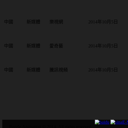
中國
新媒體
樂視網
2014年10月5日
中國
新媒體
愛奇藝
2014年10月5日
中國
新媒體
騰訊視頻
2014年10月5日
E
Puzzle Animation © 2014. All rights reserved.