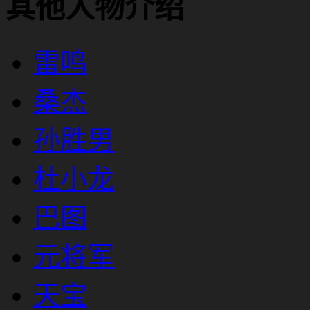
其他人物介绍
雷鸣
桑杰
孙胜男
杜小龙
巴图
元将军
天宝