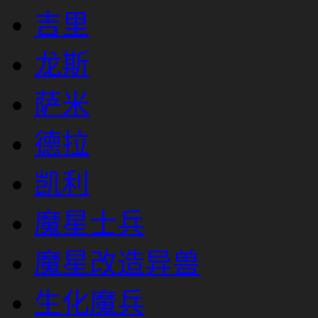
吉里
龙斯
萨米
德拉
凯利
魔星士兵
魔星改造异兽
生化魔兵