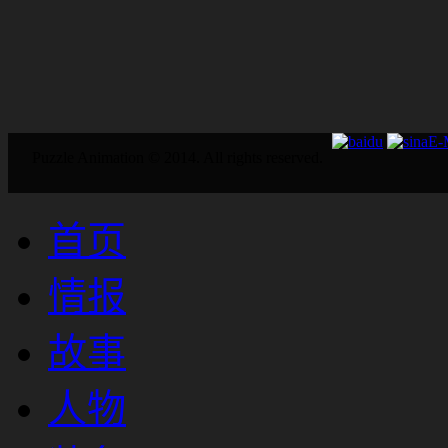
E
Puzzle Animation © 2014. All rights reserved.
首页
情报
故事
人物