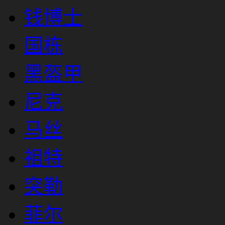
钱博士
国栋
黑盔甲
尼克
马丝
祖特
突勒
菲尔