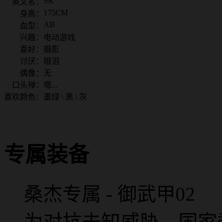
SK
英文名：
175CM
身高：
AB
血型：
兴趣：
电动游戏
喜好：
摄影
讨厌：
眼泪
偶像：
无
口头禅：
嗯...
喜欢颜色：
墨绿 \ 黑 \ 灰
专属装备
桑杰专属 - 御武甲02
为对抗未知威胁，国家