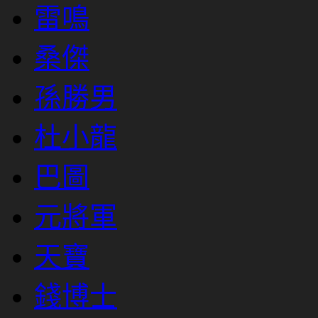
雷鳴
桑傑
孫勝男
杜小龍
巴圖
元將軍
天寶
錢博士