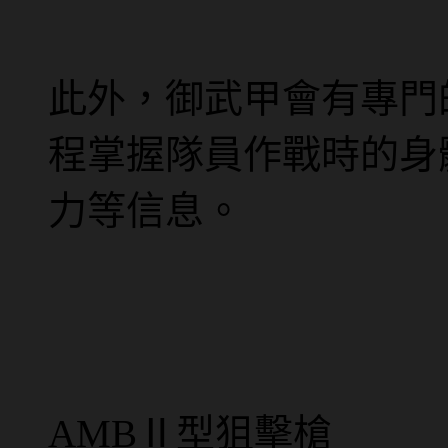
此外，御武甲會有專門
程掌握隊員作戰時的身
力等信息。
AMBⅡ型狙擊槍