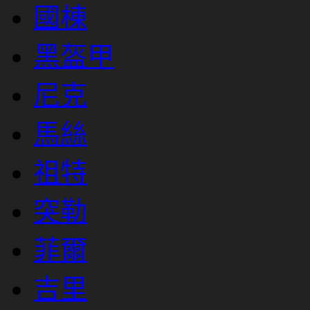
國棟
黑盔甲
尼克
馬絲
祖特
突勒
菲爾
吉里