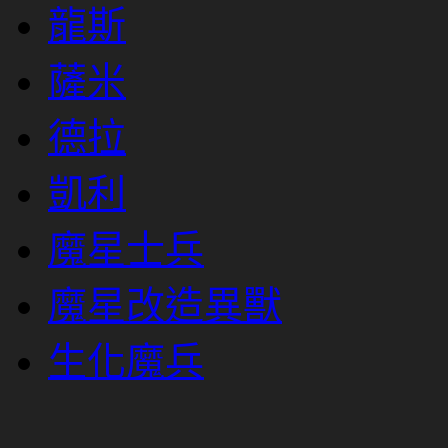
龍斯
薩米
德拉
凱利
魔星士兵
魔星改造異獸
生化魔兵