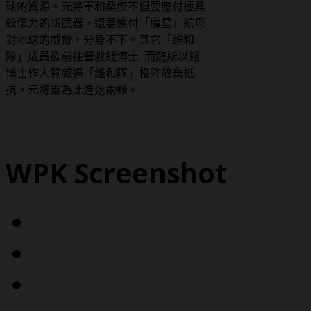
球的資源。元將軍和桑傑不但要應付極具
殺傷力的新武器，還要應付「魔星」航母
對地球的威脅，分身不下。其它「維和
隊」成員欲前往營救錢博士, 而龍斯以錢
博士作人質威逼「維和隊」投降放棄抵
抗，元將軍為此進退兩難。
WPK Screenshot