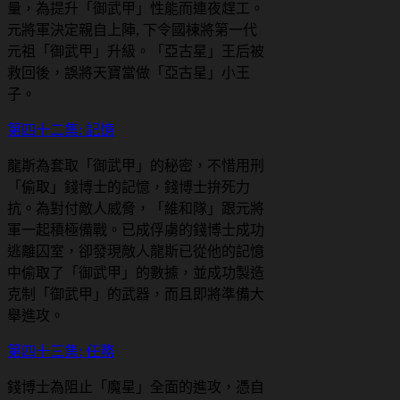
量，為提升「御武甲」性能而連夜趕工。
元將軍決定親自上陣, 下令國棟將第一代
元祖「御武甲」升級。「亞古星」王后被
救回後，誤將天寶當做「亞古星」小王
子。
第四十二集: 記憶
龍斯為套取「御武甲」的秘密，不惜用刑
「偷取」錢博士的記憶，錢博士拚死力
抗。為對付敵人威脅，「維和隊」跟元將
軍一起積極備戰。已成俘虜的錢博士成功
逃離囚室，卻發現敵人龍斯已從他的記憶
中偷取了「御武甲」的數據，並成功製造
克制「御武甲」的武器，而且即將準備大
舉進攻。
第四十三集: 任務
錢博士為阻止「魔星」全面的進攻，憑自