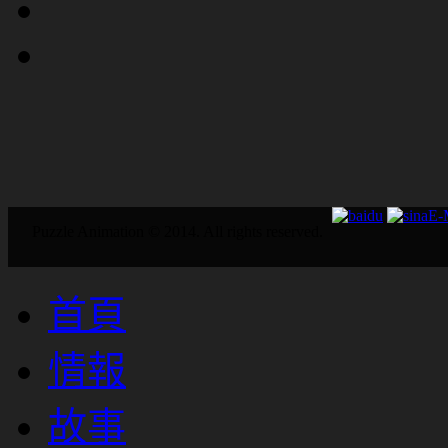
E
Puzzle Animation © 2014. All rights reserved.
首頁
情報
故事