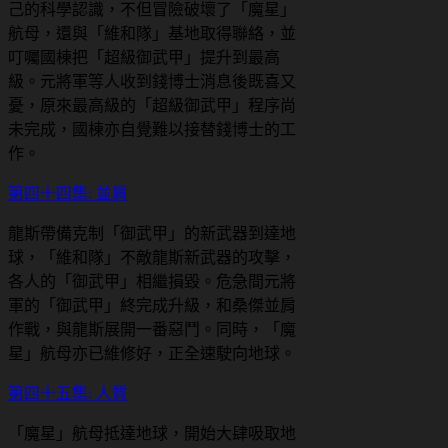
己的科學認識，不但冒險破壞了「魔星」
航母，還與「維和隊」基地取得聯絡，並
叮囑國棟把「超級御武甲」提升到最高
級。元將軍等人收到錢博士消息後既喜又
憂，原來最高級的「超級御武甲」程序尚
未完成，國棟亦自覺難以接替錢博士的工
作。
第四十四集: 並肩
龍斯帶備克制「御武甲」的新武器到達地
球，「維和隊」不敵龍斯新武器的攻擊，
各人的「御武甲」相繼損毀。危急間元將
軍的「御武甲」終完成升級，和桑傑並肩
作戰，與龍斯展開一番惡鬥。同時，「魔
星」航母亦已維修好，正全速駛向地球。
第四十五集: 人質
「魔星」航母抵達地球，開始大肆吸取地